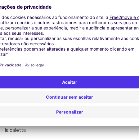
mofada elevatória | GPS | Kit móvel | Caixa de tejadilho | Barras 
de Inverno
Agências similares
- la caletta