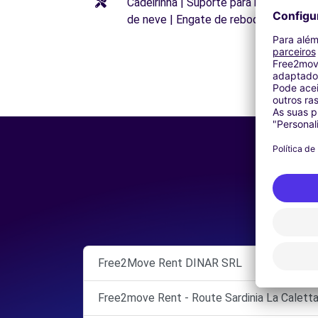
Cadeirinha | Suporte para bicileta | Al
de neve | Engate de reboque | Pneus 
Free2Move Rent DINAR SRL
Free2move Rent - Route Sardinia La Caletta 