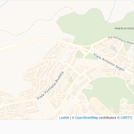
Leaflet
| ©
OpenStreetMap
contributors ©
CARTO