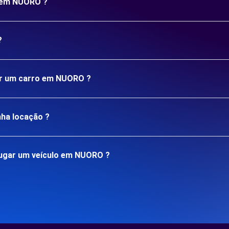
o em NUORO ?
?
gar um carro em NUORO ?
nha locação ?
lugar um veículo em NUORO ?