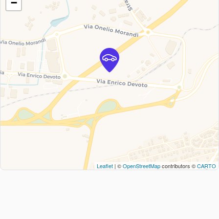
−
Leaflet
| ©
OpenStreetMap
contributors ©
CARTO