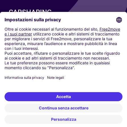
CARSHARING
LE NOSTRE CITTÀ
Paris
Madrid
Washington DC
Milano
Roma
Torino
Vienna
Berlino
Colonia
Düsseldorf
Francoforte
Amburgo
Monaco di Baviera
Stoccarda
Amsterdam