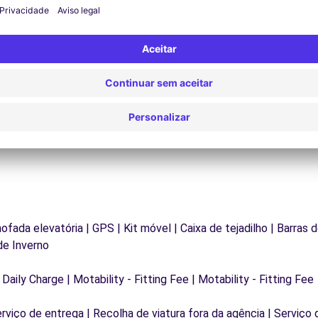
Assistência 24/7
Problemas na estrada? O nosso serviço de apoio
D
os
está disponível a qualquer momento para garantir
va
.
uma viagem ininterrupta.
mofada elevatória | GPS | Kit móvel | Caixa de tejadilho | Barras 
de Inverno
 Daily Charge | Motability - Fitting Fee | Motability - Fitting Fee
erviço de entrega | Recolha de viatura fora da agência | Serviço 