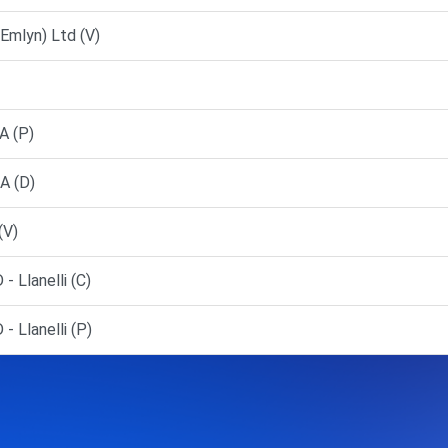
Emlyn) Ltd (V)
A (P)
A (D)
(V)
 Llanelli (C)
 Llanelli (P)