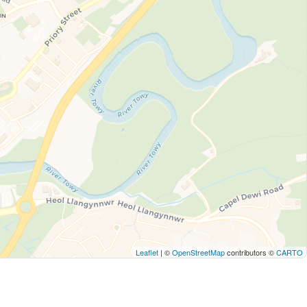
Leaflet
| ©
OpenStreetMap
contributors ©
CARTO