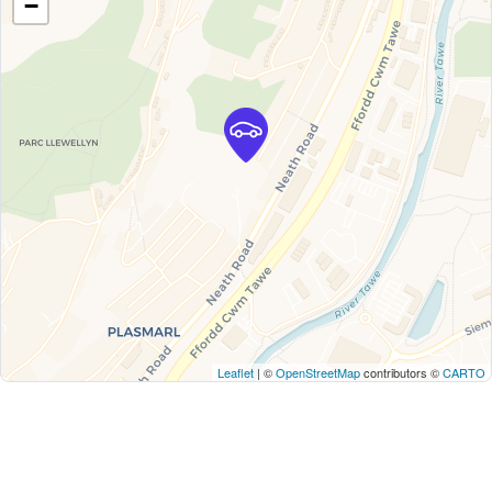
−
Leaflet
| ©
OpenStreetMap
contributors ©
CARTO