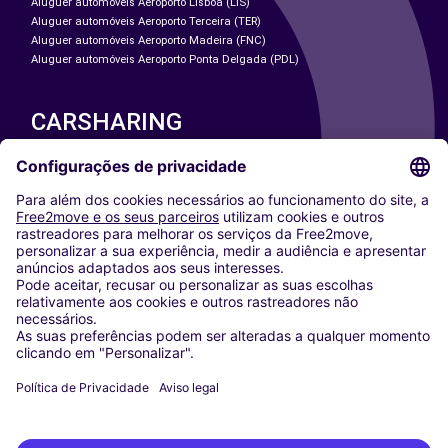
Aluguer automóveis Aeroporto Lisboa (LIS)
Aluguer automóveis Aeroporto Terceira (TER)
Aluguer automóveis Aeroporto Madeira (FNC)
Aluguer automóveis Aeroporto Ponta Delgada (PDL)
CARSHARING
NOSSAS CIDADES
Paris
Washington DC
Milan
Rome
Turin
Vienna
Berlin
Cologne
Dusseldorf
Frankfurt
Hamburg
Munich
Stuttgart
Amsterdam