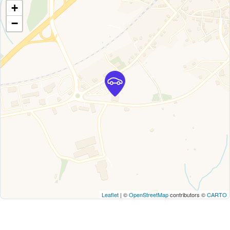
+
−
Leaflet
| ©
OpenStreetMap
contributors ©
CARTO