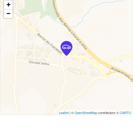
+
−
Leaflet
| ©
OpenStreetMap
contributors ©
CARTO