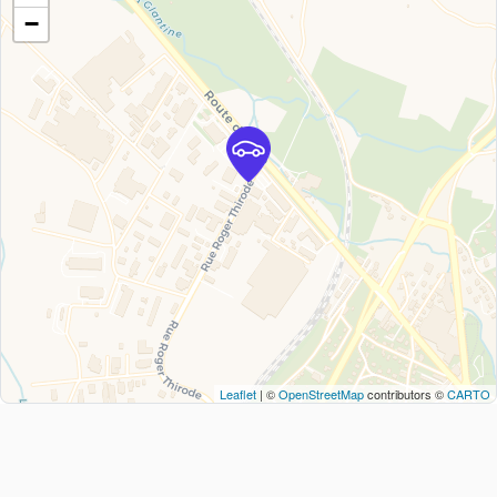
−
Leaflet
| ©
OpenStreetMap
contributors ©
CARTO