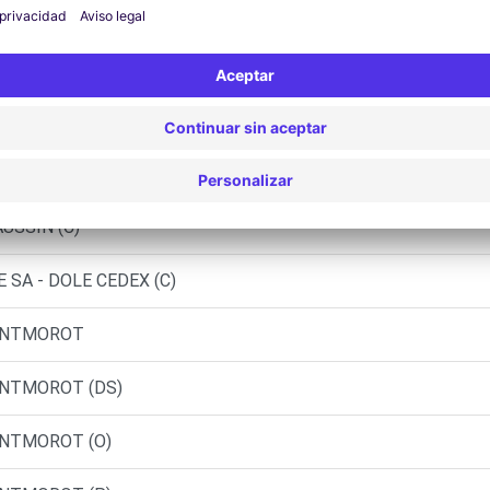
ONTMOROT (C)
EAU - PIERRE-DE-BRESSE (C)
E CEDEX (F)
ARL - CHAMPAGNOLE (C)
USSIN (C)
 SA - DOLE CEDEX (C)
MONTMOROT
MONTMOROT (DS)
ONTMOROT (O)