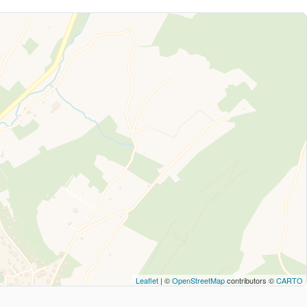
Leaflet
| ©
OpenStreetMap
contributors ©
CARTO