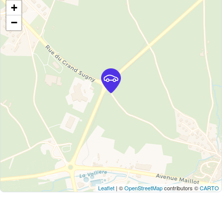
+
−
Leaflet
| ©
OpenStreetMap
contributors ©
CARTO