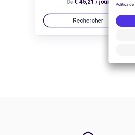
€ 45,21 / jour
De
Rechercher