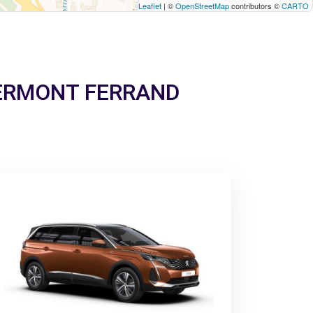
Leaflet
| ©
OpenStreetMap
contributors ©
CARTO
 CLERMONT FERRAND