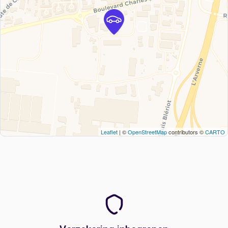
Leaflet
| ©
OpenStreetMap
contributors ©
CARTO