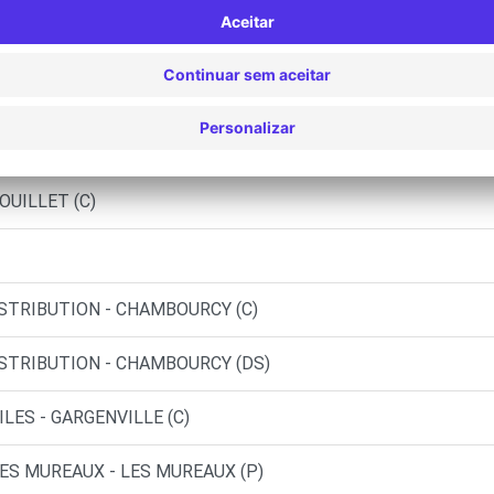
lantis - Poissy Green Campus
MEZIERES-SUR-SEINE (C)
Y LE MOUTIER (P)
OUILLET (C)
ISTRIBUTION - CHAMBOURCY (C)
ISTRIBUTION - CHAMBOURCY (DS)
LES - GARGENVILLE (C)
ES MUREAUX - LES MUREAUX (P)