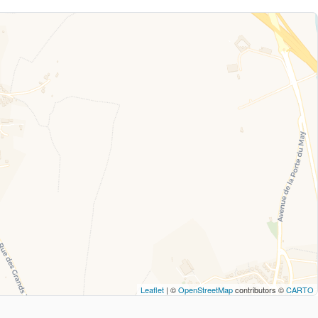
Leaflet
| ©
OpenStreetMap
contributors ©
CARTO