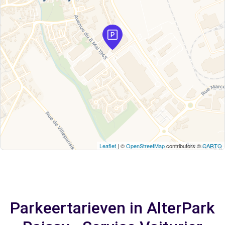
Leaflet
| ©
OpenStreetMap
contributors ©
CARTO
Parkeertarieven in AlterPark