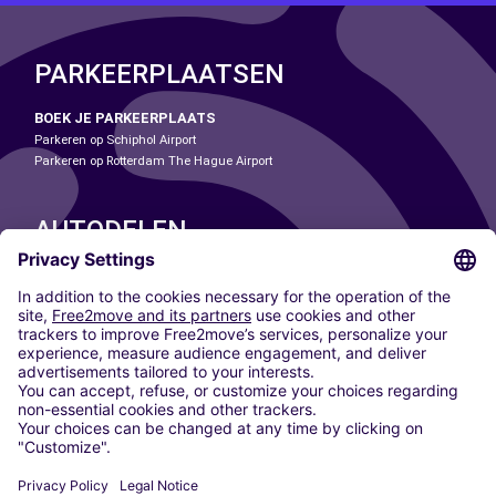
PARKEERPLAATSEN
BOEK JE PARKEERPLAATS
Parkeren op Schiphol Airport
Parkeren op Rotterdam The Hague Airport
AUTODELEN
ONZE STEDEN
Paris
Madrid
Washington DC
Milaan
Rome
Turijn
Wenen
Berlijn
Keulen
Düsseldorf