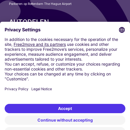
Parkeren op Rotterdam The Hague Airport
AUTODELEN
ONZE STEDEN
Paris
Madrid
Washington DC
Milaan
Rome
Turijn
Wenen
Berlijn
Keulen
Düsseldorf
Frankfurt
Hamburg
München
Stuttgart
Amsterdam