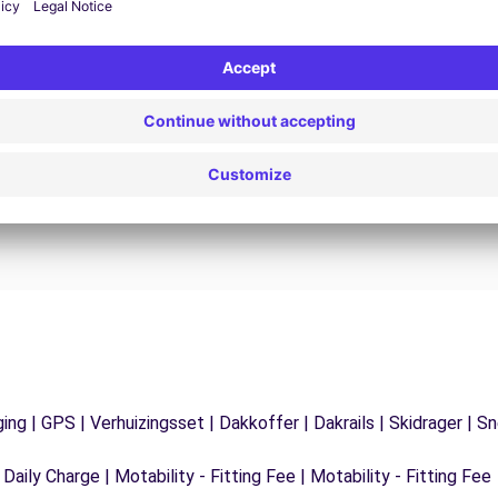
24/7 Assistentie
Problemen op de weg? Onze
V
ondersteuningsdienst is te allen tijde beschikbaar
e
 te
om een ononderbroken reis te garanderen.
ging | GPS | Verhuizingsset | Dakkoffer | Dakrails | Skidrager 
 Daily Charge | Motability - Fitting Fee | Motability - Fitting Fee