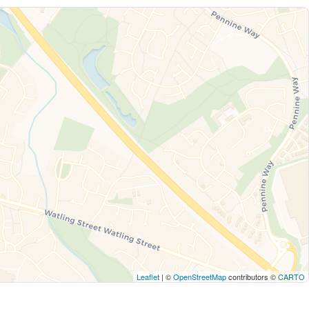
Leaflet
| ©
OpenStreetMap
contributors ©
CARTO