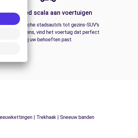
Een breed scala aan voertuigen
an economische stadsauto's tot gezins-SUV's
n bestelwagens, vind het voertuig dat perfect
bij uw behoeften past.
| Sneeuwkettingen | Trekhaak | Sneeuw banden