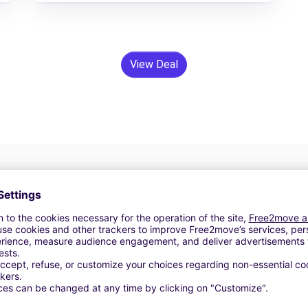
View Deal
24/7 Assistentie
Problemen op de weg? Onze
V