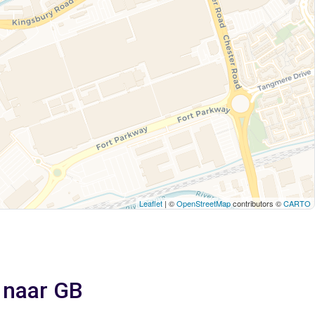
Leaflet
| ©
OpenStreetMap
contributors ©
CARTO
 naar GB