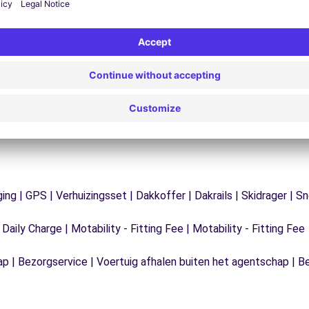
ondersteuningsdienst is te allen tijde beschikbaar
e
 te
om een ononderbroken reis te garanderen.
ging | GPS | Verhuizingsset | Dakkoffer | Dakrails | Skidrager 
 Daily Charge | Motability - Fitting Fee | Motability - Fitting Fee
ap | Bezorgservice | Voertuig afhalen buiten het agentschap | B