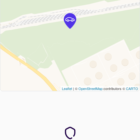
Leaflet
| ©
OpenStreetMap
contributors ©
CARTO