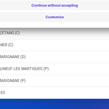
S (O)
 PORT-DE-BOUC (C)
'ETANG (C)
MER (C)
MARIGNANE (D)
AUNEUF LES MARTIGUES (P)
MARIGNANE (P)
LES