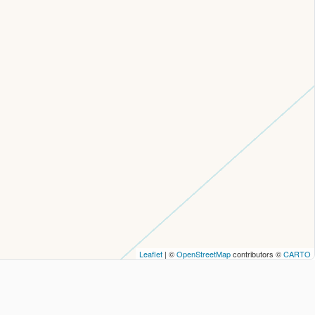
Leaflet
| ©
OpenStreetMap
contributors ©
CARTO