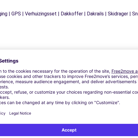
ging | GPS | Verhuizingsset | Dakkoffer | Dakrails | Skidrager 
Vergelijkbare Agentschappen
BILES - CHATEAUNEUF-LES-MARTIGUES (C)
S (C)