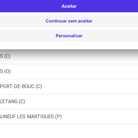
BILES - CHATEAUNEUF-LES-MARTIGUES (C)
-MARTIN-DE-CRAU (C)
 - MIRAMAS (C)
S (C)
S (O)
 PORT-DE-BOUC (C)
'ETANG (C)
AUNEUF LES MARTIGUES (P)
)