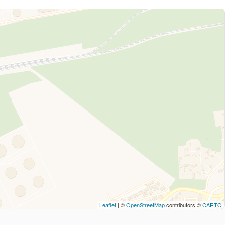
Leaflet
| ©
OpenStreetMap
contributors ©
CARTO