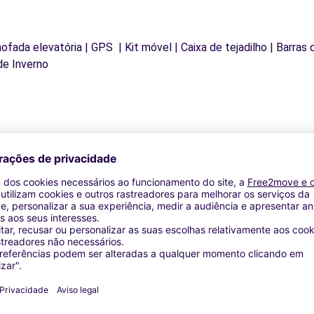
mofada elevatória | GPS | Kit móvel | Caixa de tejadilho | Barras
de Inverno
Agências similares
 INNOVATION - SALON DE PROVENCE (J)