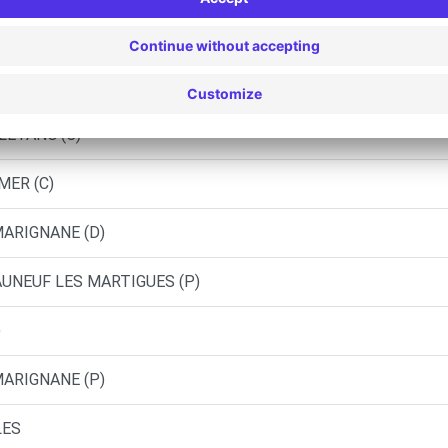
S (C)
S (O)
'ETANG (C)
MER (C)
MARIGNANE (D)
AUNEUF LES MARTIGUES (P)
)
MARIGNANE (P)
LES