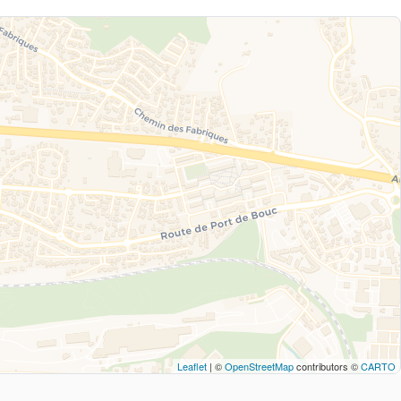
Leaflet
| ©
OpenStreetMap
contributors ©
CARTO