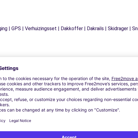
ging | GPS | Verhuizingsset | Dakkoffer | Dakrails | Skidrager 
Vergelijkbare Agentschappen
BILES - CHATEAUNEUF-LES-MARTIGUES (C)