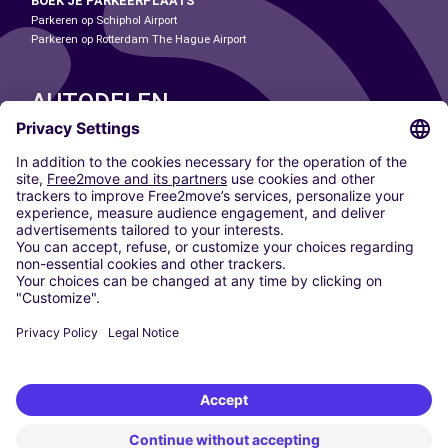
BOEK JE PARKEERPLAATS
Parkeren op Schiphol Airport
Parkeren op Rotterdam The Hague Airport
AUTODELEN
ONZE STEDEN
Paris
Madrid
Washington DC
Milaan
Rome
Turijn
Wenen
Berlijn
Keulen
Düsseldorf
Frankfurt
Hamburg
München
Stuttgart
Amsterdam