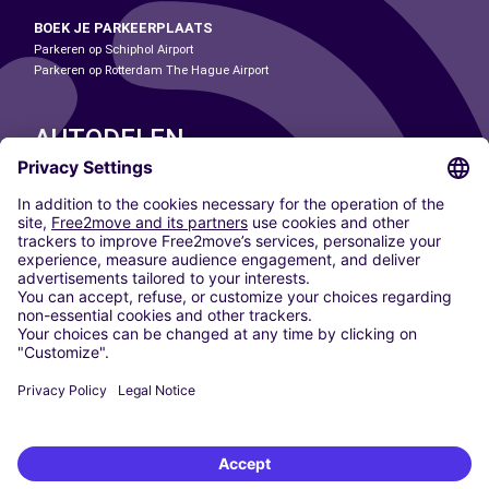
BOEK JE PARKEERPLAATS
Parkeren op Schiphol Airport
Parkeren op Rotterdam The Hague Airport
AUTODELEN
ONZE STEDEN
Paris
Madrid
Washington DC
Milaan
Rome
Turijn
Wenen
Berlijn
Keulen
Düsseldorf
Frankfurt
Hamburg
München
Stuttgart