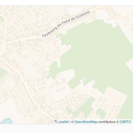
Leaflet
| ©
OpenStreetMap
contributors ©
CARTO