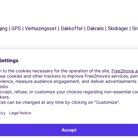
ging | GPS | Verhuizingsset | Dakkoffer | Dakrails | Skidrager 
Vergelijkbare Agentschappen
AGNE ARDENNE - CHARLEVILLE-MEZIERES