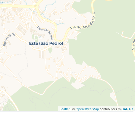
Leaflet
| ©
OpenStreetMap
contributors ©
CARTO