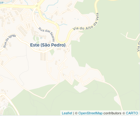
Leaflet
| ©
OpenStreetMap
contributors ©
CARTO