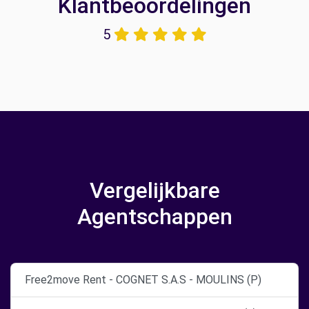
Klantbeoordelingen
5
Vergelijkbare
Agentschappen
Free2move Rent - COGNET S.A.S - MOULINS (P)