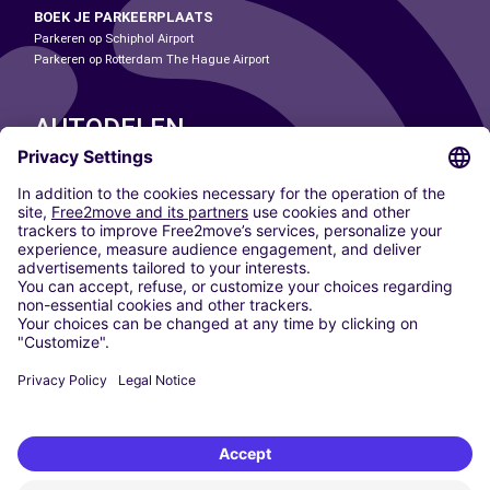
BOEK JE PARKEERPLAATS
Parkeren op Schiphol Airport
Parkeren op Rotterdam The Hague Airport
AUTODELEN
ONZE STEDEN
Paris
Madrid
Washington DC
Milaan
Rome
Turijn
Wenen
Berlijn
Keulen
Düsseldorf
Frankfurt
Hamburg
München
Stuttgart
Amsterdam