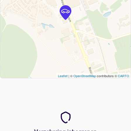
Leaflet
| ©
OpenStreetMap
contributors ©
CARTO