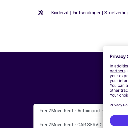
Kinderzit | Fietsendrager | Stoelverho
Free2Move Rent - Autoimport - Roma - Via S
Free2Move Rent - CAR SERVICE BALDUINA