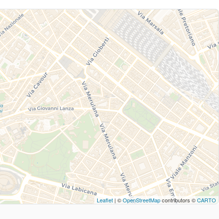
Leaflet
| ©
OpenStreetMap
contributors ©
CARTO