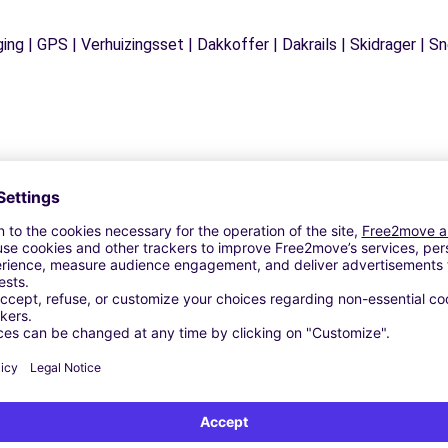
ging | GPS | Verhuizingsset | Dakkoffer | Dakrails | Skidrager 
Vergelijkbare Agentschappen
alaria - ROMA (C)
 SRL - ROMA (C)