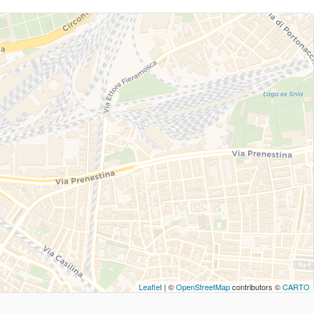
Leaflet
| ©
OpenStreetMap
contributors ©
CARTO