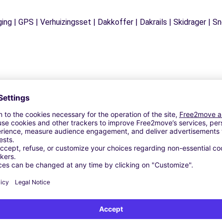
ging | GPS | Verhuizingsset | Dakkoffer | Dakrails | Skidrager 
Vergelijkbare Agentschappen
OMA (C)
 SRL - ROMA (C)