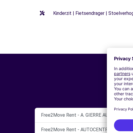
Kinderzit | Fietsendrager | Stoelverho
Free2Move Rent - A. GIERRE AUTO SRL - R
Free2Move Rent - AUTOCENTRI CINECITTA