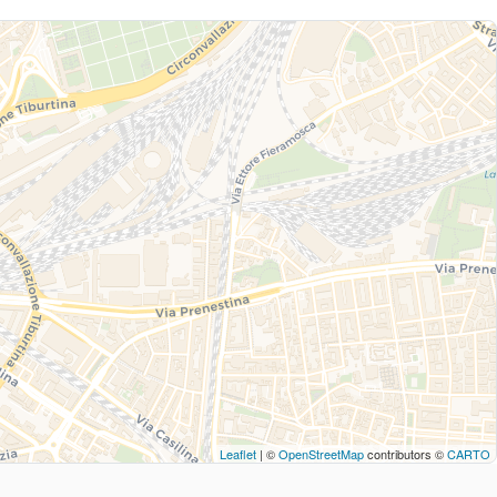
Leaflet
| ©
OpenStreetMap
contributors ©
CARTO