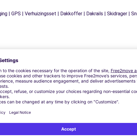
ging | GPS | Verhuizingsset | Dakkoffer | Dakrails | Skidrager 
Vergelijkbare Agentschappen
OMA (C)
 SRL - ROMA (C)