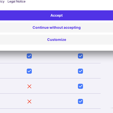
eter de prestaties van uw vloot en upgrade naar Connect F
Preventive Maintenance
Connect Fleet