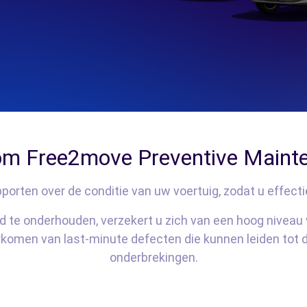
m Free2move Preventive Maint
orten over de conditie van uw voertuig, zodat u effect
 te onderhouden, verzekert u zich van een hoog niveau 
rkomen van last-minute defecten die kunnen leiden tot
onderbrekingen.