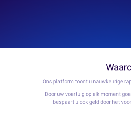
Waaro
Ons platform toont u nauwkeurige rapp
Door uw voertuig op elk moment goed
bespaart u ook geld door het voo