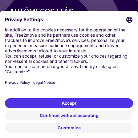
AUTÓMEGOSZTÁS
VÁROSAINK
Párizs
Madrid
Washington DC
Milan
Rome
Turin
Vienna
Berlin
Cologne
Dusseldorf
Frankfurt
Hamburg
Munich
Stuttgart
Amsterdam