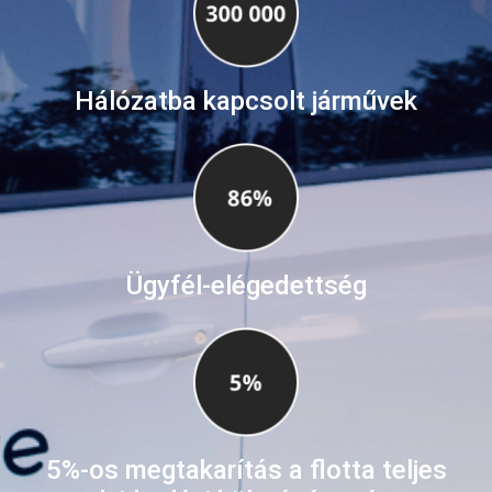
Hálózatba kapcsolt járművek
Ügyfél-elégedettség
5%-os megtakarítás a flotta teljes