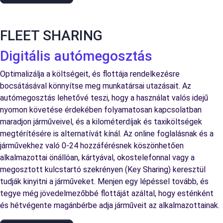
FLEET SHARING
Digitális autómegosztás
Optimalizálja a költségeit, és flottája rendelkezésre
bocsátásával könnyítse meg munkatársai utazásait. Az
autómegosztás lehetővé teszi, hogy a használat valós idejű
nyomon követése érdekében folyamatosan kapcsolatban
maradjon járműveivel, és a kilométerdíjak és taxiköltségek
megtérítésére is alternatívát kínál. Az online foglalásnak és a
járművekhez való 0-24 hozzáférésnek köszönhetően
alkalmazottai önállóan, kártyával, okostelefonnal vagy a
megosztott kulcstartó szekrényen (Key Sharing) keresztül
tudják kinyitni a járműveket. Menjen egy lépéssel tovább, és
tegye még jövedelmezőbbé flottáját azáltal, hogy esténként
és hétvégente magánbérbe adja járműveit az alkalmazottainak.