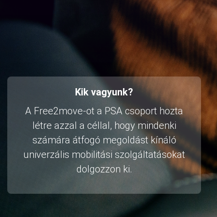
Kik vagyunk?
A Free2move-ot a PSA csoport hozta
létre azzal a céllal, hogy mindenki
számára átfogó megoldást kínáló
univerzális mobilitási szolgáltatásokat
dolgozzon ki.