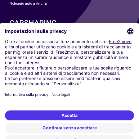
Noleggio auto a Andria
CARSHARING
LE NOSTRE CITTÀ
Paris
Madrid
Washington DC
Milano
Roma
Torino
Vienna
Berlino
Colonia
Düsseldorf
Francoforte
Amburgo
Monaco di Baviera
Stoccarda
Amsterdam