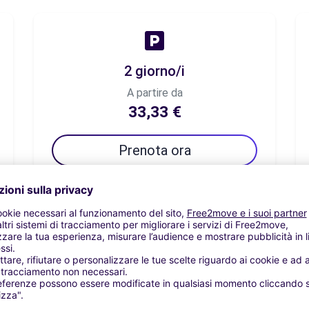
2 giorno/i
A partire da
33,33 €
Prenota ora
7 giorno/i
A partire da
70,82 €