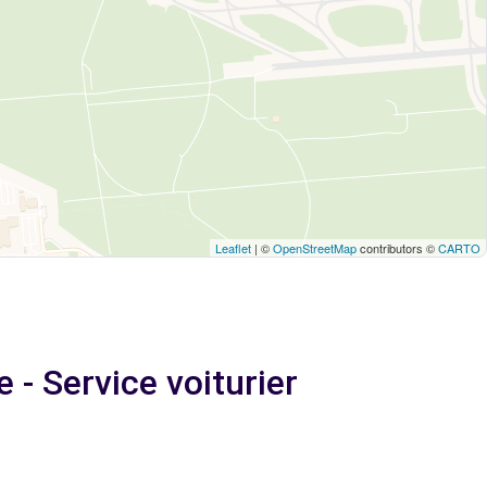
Leaflet
| ©
OpenStreetMap
contributors ©
CARTO
 - Service voiturier