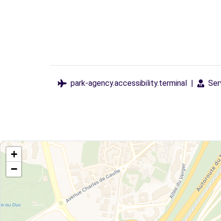
park-agency.accessibility.terminal
|
Ser
+
−