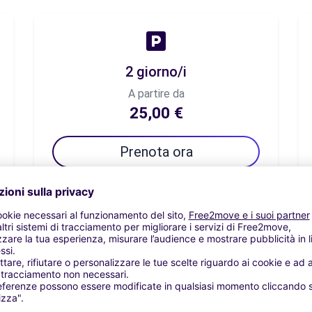
2 giorno/i
A partire da
25,00 €
Prenota ora
7 giorno/i
A partire da
45,85 €