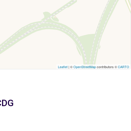
Leaflet
| ©
OpenStreetMap
contributors ©
CARTO
 CDG