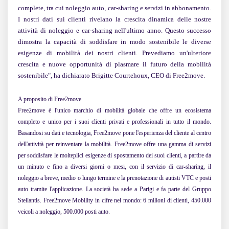
complete, tra cui noleggio auto, car-sharing e servizi in abbonamento.
I nostri dati sui clienti rivelano la crescita dinamica delle nostre
attività di noleggio e car-sharing nell'ultimo anno. Questo successo
dimostra la capacità di soddisfare in modo sostenibile le diverse
esigenze di mobilità dei nostri clienti. Prevediamo un'ulteriore
crescita e nuove opportunità di plasmare il futuro della mobilità
sostenibile
", ha dichiarato Brigitte Courtehoux, CEO di Free2move.
A proposito di Free2move
Free2move è l'unico marchio di mobilità globale che offre un ecosistema
completo e unico per i suoi clienti privati e professionali in tutto il mondo.
Basandosi su dati e tecnologia, Free2move pone l'esperienza del cliente al centro
dell'attività per reinventare la mobilità. Free2move offre una gamma di servizi
per soddisfare le molteplici esigenze di spostamento dei suoi clienti, a partire da
un minuto e fino a diversi giorni o mesi, con il servizio di car-sharing, il
noleggio a breve, medio o lungo termine e la prenotazione di autisti VTC e posti
auto tramite l'applicazione. La società ha sede a Parigi e fa parte del Gruppo
Stellantis. Free2move Mobility in cifre nel mondo: 6 milioni di clienti, 450.000
veicoli a noleggio, 500.000 posti auto.