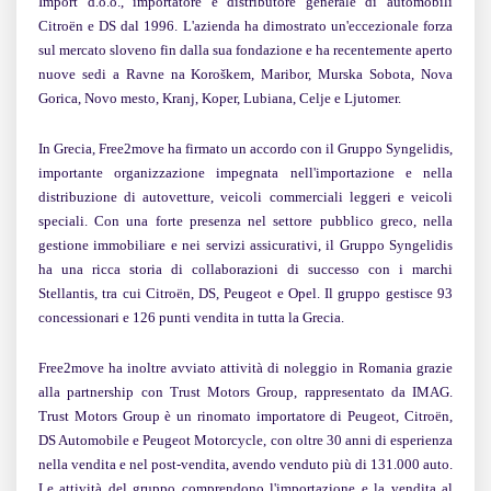
Import d.o.o., importatore e distributore generale di automobili
Citroën e DS dal 1996. L'azienda ha dimostrato un'eccezionale forza
sul mercato sloveno fin dalla sua fondazione e ha recentemente aperto
nuove sedi a Ravne na Koroškem, Maribor, Murska Sobota, Nova
Gorica, Novo mesto, Kranj, Koper, Lubiana, Celje e Ljutomer.
In Grecia, Free2move ha firmato un accordo con il Gruppo Syngelidis,
importante organizzazione impegnata nell'importazione e nella
distribuzione di autovetture, veicoli commerciali leggeri e veicoli
speciali. Con una forte presenza nel settore pubblico greco, nella
gestione immobiliare e nei servizi assicurativi, il Gruppo Syngelidis
ha una ricca storia di collaborazioni di successo con i marchi
Stellantis, tra cui Citroën, DS, Peugeot e Opel. Il gruppo gestisce 93
concessionari e 126 punti vendita in tutta la Grecia.
Free2move ha inoltre avviato attività di noleggio in Romania grazie
alla partnership con Trust Motors Group, rappresentato da IMAG.
Trust Motors Group è un rinomato importatore di Peugeot, Citroën,
DS Automobile e Peugeot Motorcycle, con oltre 30 anni di esperienza
nella vendita e nel post-vendita, avendo venduto più di 131.000 auto.
Le attività del gruppo comprendono l'importazione e la vendita al