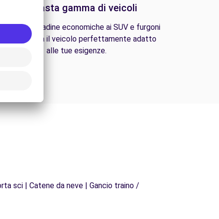
Una vasta gamma di veicoli
lle auto cittadine economiche ai SUV e furgoni
amiliari, trova il veicolo perfettamente adatto
alle tue esigenze.
rta sci | Catene da neve | Gancio traino /