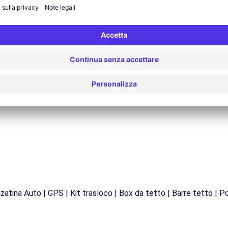
Assistenza 24/7
Problemi sulla strada? Il nostro servizio di
Da
supporto è disponibile in qualsiasi momento per
f
garantire un viaggio senza interruzioni.
zatina Auto | GPS | Kit trasloco | Box da tetto | Barre tetto | Po