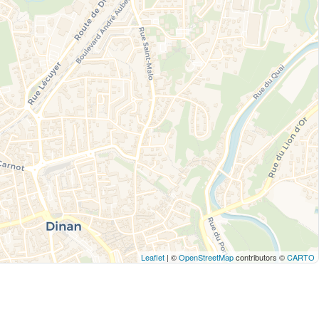
Leaflet
| ©
OpenStreetMap
contributors ©
CARTO