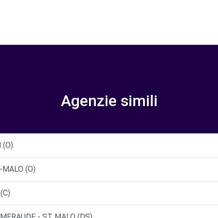
Agenzie simili
 (O)
-MALO (O)
(C)
EMERAUDE - ST MALO (DS)