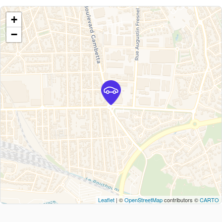
+
−
Leaflet
| ©
OpenStreetMap
contributors ©
CARTO