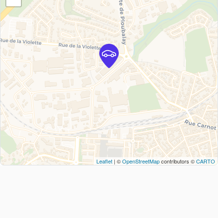
Leaflet
| ©
OpenStreetMap
contributors ©
CARTO