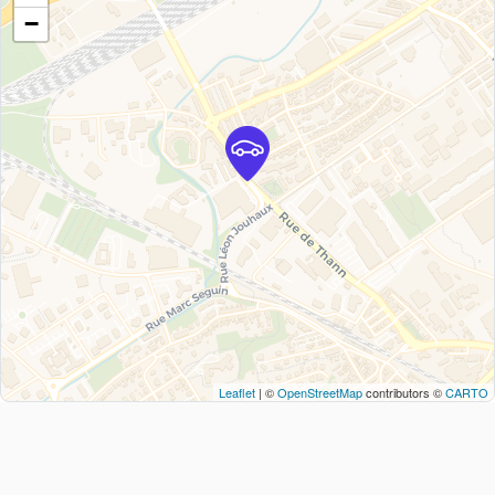
−
Leaflet
| ©
OpenStreetMap
contributors ©
CARTO