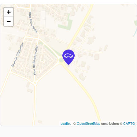
+
−
Leaflet
| ©
OpenStreetMap
contributors ©
CARTO