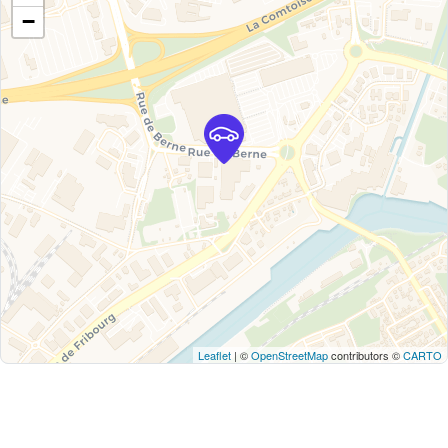
−
Leaflet
| ©
OpenStreetMap
contributors ©
CARTO