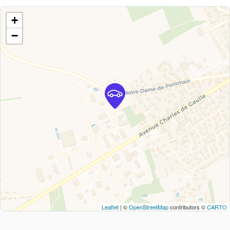
+
−
Leaflet
| ©
OpenStreetMap
contributors ©
CARTO