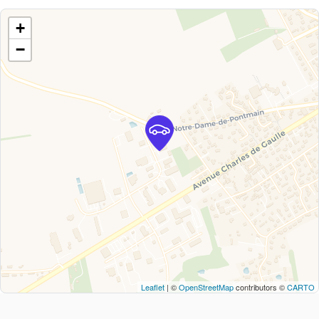
+
−
Leaflet
| ©
OpenStreetMap
contributors ©
CARTO