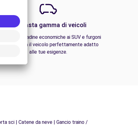
Una vasta gamma di veicoli
lle auto cittadine economiche ai SUV e furgoni
amiliari, trova il veicolo perfettamente adatto
alle tue esigenze.
rta sci | Catene da neve | Gancio traino /