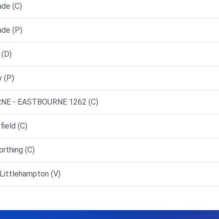
ade (C)
ade (P)
 (D)
 (P)
NE - EASTBOURNE 1262 (C)
ield (C)
rthing (C)
Littlehampton (V)