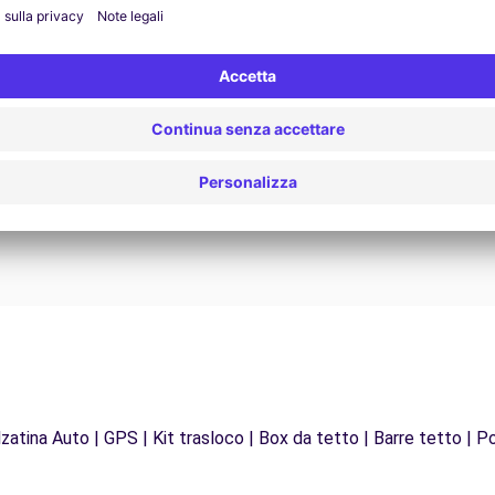
Assistenza 24/7
Problemi sulla strada? Il nostro servizio di
Da
supporto è disponibile in qualsiasi momento per
f
garantire un viaggio senza interruzioni.
zatina Auto | GPS | Kit trasloco | Box da tetto | Barre tetto | Po