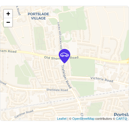
+
−
Leaflet
| ©
OpenStreetMap
contributors ©
CARTO