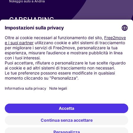
Noleggio auto a Andria
CARSHARING
LE NOSTRE CITTÀ
Paris
Madrid
Washington DC
Milano
Roma
Torino
Vienna
Berlino
Colonia
Düsseldorf
Francoforte
Amburgo
Monaco di Baviera
Stoccarda
Amsterdam