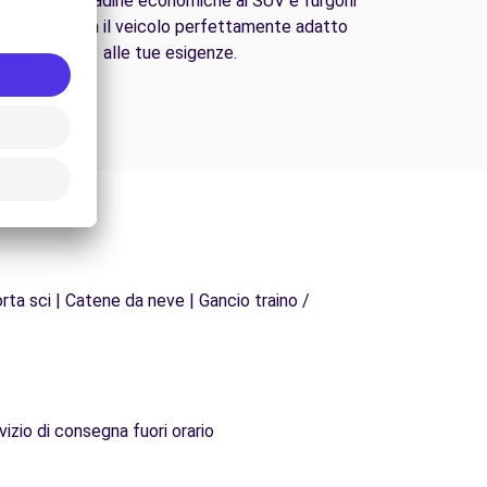
lle auto cittadine economiche ai SUV e furgoni
amiliari, trova il veicolo perfettamente adatto
alle tue esigenze.
rta sci | Catene da neve | Gancio traino /
vizio di consegna fuori orario