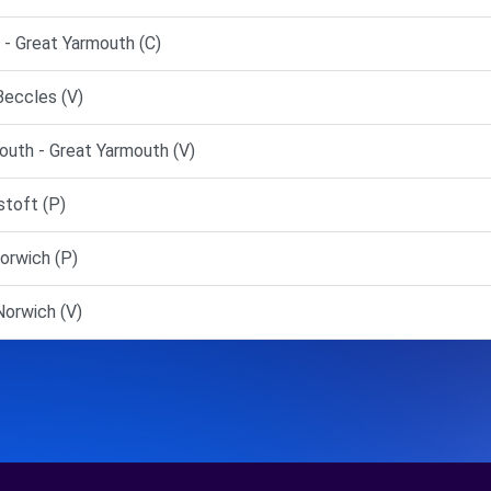
 Great Yarmouth (C)
Beccles (V)
uth - Great Yarmouth (V)
toft (P)
orwich (P)
orwich (V)