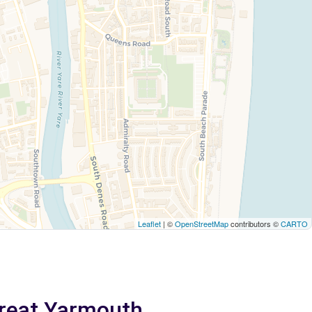
Leaflet
| ©
OpenStreetMap
contributors ©
CARTO
 Great Yarmouth