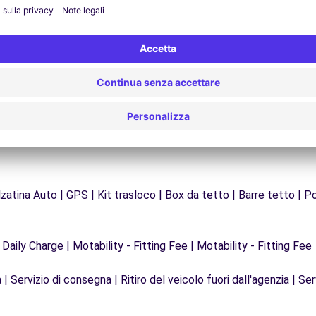
Problemi sulla strada? Il nostro servizio di
Da
supporto è disponibile in qualsiasi momento per
f
garantire un viaggio senza interruzioni.
zatina Auto | GPS | Kit trasloco | Box da tetto | Barre tetto | Po
 Daily Charge | Motability - Fitting Fee | Motability - Fitting Fee
| Servizio di consegna | Ritiro del veicolo fuori dall'agenzia | Ser