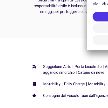
Guida con tranquillità. L'assicurazione di
responsabilità civile è inclusa in tutti i nostri
noleggi per proteggerti sulla strada.
Seggiolone Auto | Porta biciclette | Al
aggancio rimorchio | Catene da neve
Motability - Daily Charge | Motability -
Consegna del veicolo fuori dall'agenzia 