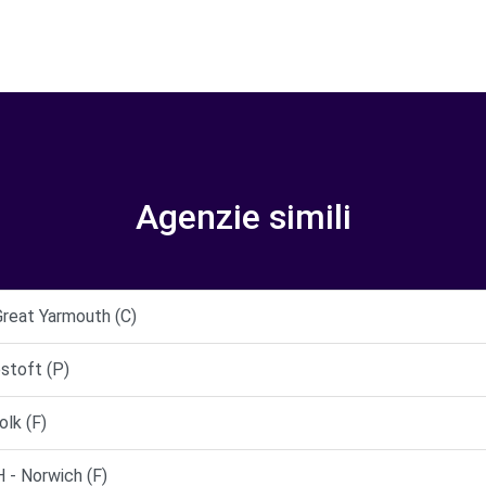
Agenzie simili
Great Yarmouth (C)
stoft (P)
lk (F)
 Norwich (F)