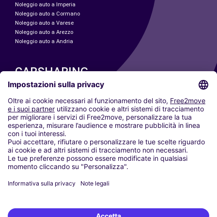
Noleggio auto a Imperia
Noleggio auto a Cormano
Noleggio auto a Varese
Noleggio auto a Arezzo
Noleggio auto a Andria
CARSHARING
LE NOSTRE CITTÀ
Paris
Madrid
Washington DC
Milano
Roma
Torino
Vienna
Berlino
Colonia
Düsseldorf
Francoforte
Amburgo
Monaco di Baviera