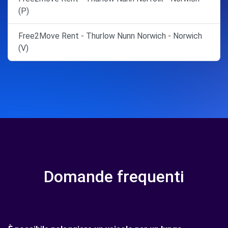
(P)
Free2Move Rent - Thurlow Nunn Norwich - Norwich
(V)
Domande frequenti